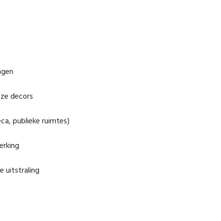
ingen
loze decors
eca, publieke ruimtes)
erking
 uitstraling