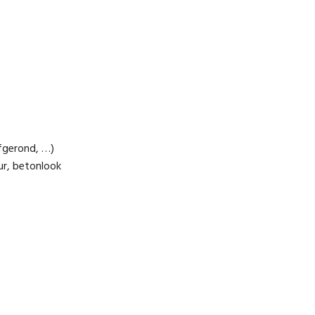
afgerond, …)
ur, betonlook