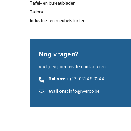
Tafel- en bureaubladen
Tailora
Industrie- en meubelstukken
Nog vragen?
Voel je vrij om ons te contacteren.
Bel ons:
+ (32) 051 48 91 44
Mail ons:
info@werco.be